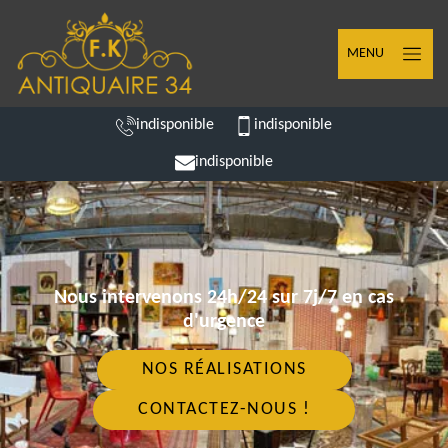
MENU
indisponible
indisponible
indisponible
Nous intervenons 24h/24 sur 7j/7 en cas
d'urgence
NOS RÉALISATIONS
CONTACTEZ-NOUS !