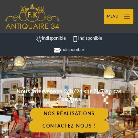
MENU
indisponible
indisponible
indisponible
Nous intervenons 24h/24 sur 7j/7 en cas
d'urgence
NOS RÉALISATIONS
CONTACTEZ-NOUS !