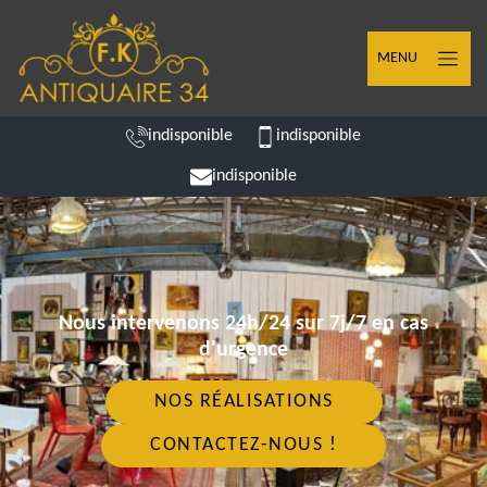
MENU
indisponible
indisponible
indisponible
Nous intervenons 24h/24 sur 7j/7 en cas
d'urgence
NOS RÉALISATIONS
CONTACTEZ-NOUS !