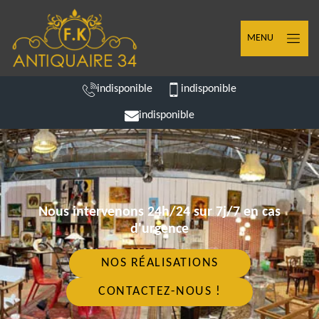
MENU
indisponible
indisponible
indisponible
Nous intervenons 24h/24 sur 7j/7 en cas
d'urgence
NOS RÉALISATIONS
CONTACTEZ-NOUS !