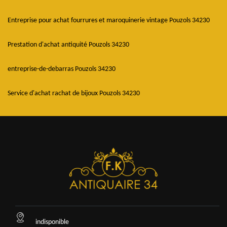
Entreprise pour achat fourrures et maroquinerie vintage Pouzols 34230
Prestation d'achat antiquité Pouzols 34230
entreprise-de-debarras Pouzols 34230
Service d'achat rachat de bijoux Pouzols 34230
indisponible