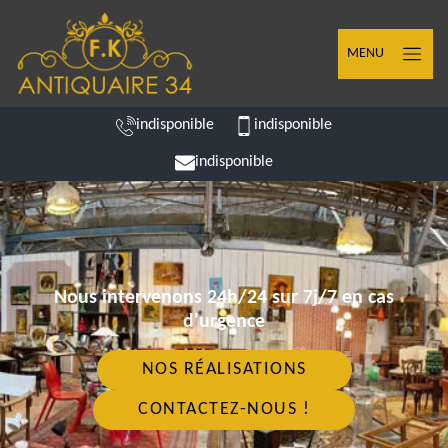
MENU
indisponible
indisponible
indisponible
Nous intervenons 24h/24 sur 7j/7 en cas
d'urgence
NOS RÉALISATIONS
CONTACTEZ-NOUS !