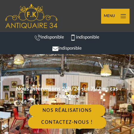
MENU
indisponible
indisponible
indisponible
Nous intervenons 24h/24 sur 7j/7 en cas
d'urgence
NOS RÉALISATIONS
CONTACTEZ-NOUS !