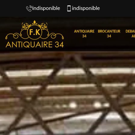
indisponible
indisponible
ANTIQUAIRE
BROCANTEUR
DEBA
34
34
A