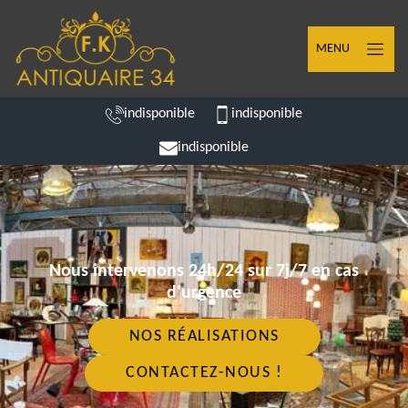
MENU
indisponible
indisponible
indisponible
Nous intervenons 24h/24 sur 7j/7 en cas
d'urgence
NOS RÉALISATIONS
CONTACTEZ-NOUS !