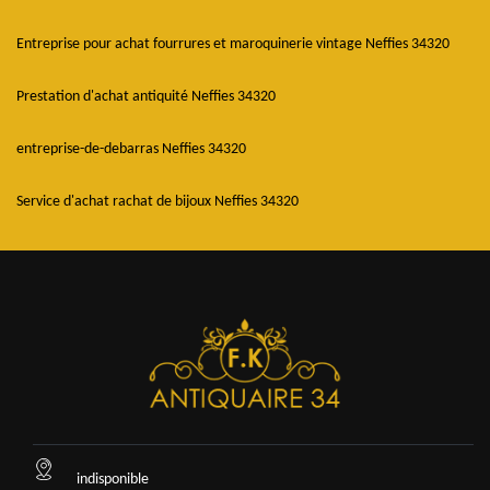
Entreprise pour achat fourrures et maroquinerie vintage Neffies 34320
Prestation d'achat antiquité Neffies 34320
entreprise-de-debarras Neffies 34320
Service d'achat rachat de bijoux Neffies 34320
indisponible