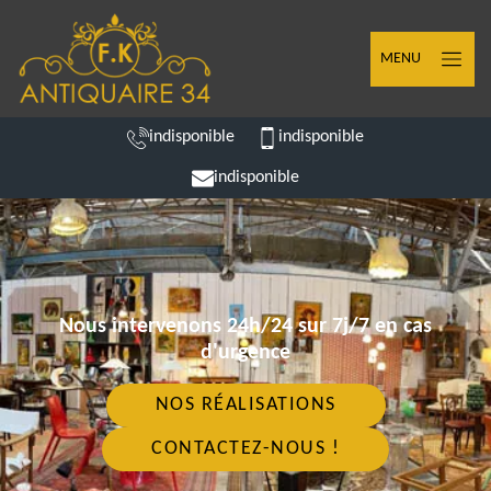
MENU
indisponible
indisponible
indisponible
Nous intervenons 24h/24 sur 7j/7 en cas
d'urgence
NOS RÉALISATIONS
CONTACTEZ-NOUS !