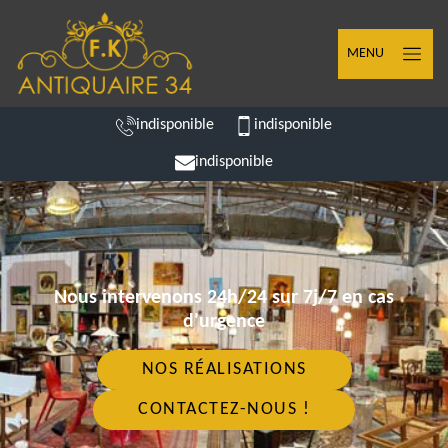
MENU
indisponible
indisponible
indisponible
Nous intervenons 24h/24 sur 7j/7 en cas
d'urgence
NOS RÉALISATIONS
CONTACTEZ-NOUS !