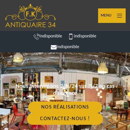
MENU
indisponible
indisponible
indisponible
Nous intervenons 24h/24 sur 7j/7 en cas
d'urgence
NOS RÉALISATIONS
CONTACTEZ-NOUS !