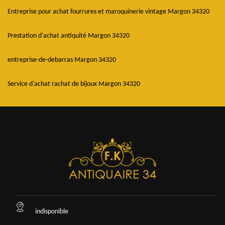
Entreprise pour achat fourrures et maroquinerie vintage Margon 34320
Prestation d'achat antiquité Margon 34320
entreprise-de-debarras Margon 34320
Service d'achat rachat de bijoux Margon 34320
indisponible