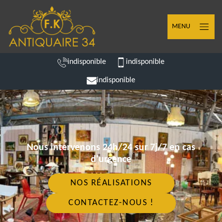
MENU
indisponible
indisponible
indisponible
Nous intervenons 24h/24 sur 7j/7 en cas
d'urgence
NOS RÉALISATIONS
CONTACTEZ-NOUS !