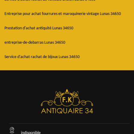
Entreprise pour achat fourrures et maroquinerie vintage Lunas 34650
Prestation d'achat antiquité Lunas 34650
entreprise-de-debarras Lunas 34650
Service d'achat rachat de bijoux Lunas 34650
indisponible