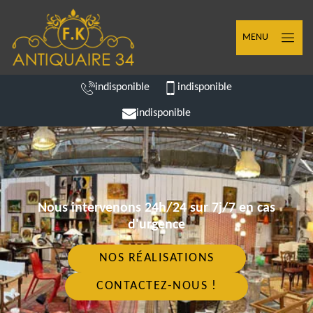
MENU
indisponible
indisponible
indisponible
Nous intervenons 24h/24 sur 7j/7 en cas
d'urgence
NOS RÉALISATIONS
CONTACTEZ-NOUS !