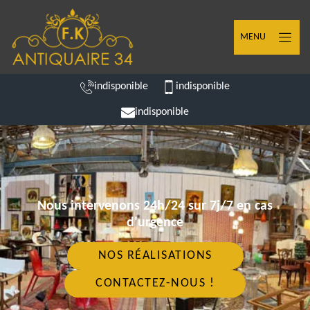
MENU
indisponible
indisponible
indisponible
Nous intervenons 24h/24 sur 7j/7 en cas
d'urgence
NOS RÉALISATIONS
CONTACTEZ-NOUS !