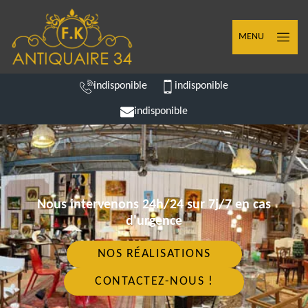
MENU
indisponible
indisponible
indisponible
Nous intervenons 24h/24 sur 7j/7 en cas
d'urgence
NOS RÉALISATIONS
CONTACTEZ-NOUS !