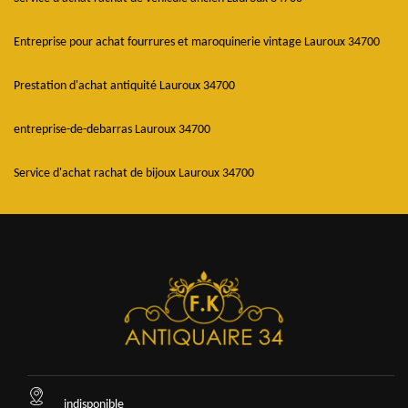
Entreprise pour achat fourrures et maroquinerie vintage Lauroux 34700
Prestation d'achat antiquité Lauroux 34700
entreprise-de-debarras Lauroux 34700
Service d'achat rachat de bijoux Lauroux 34700
indisponible