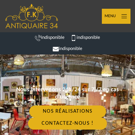
MENU
indisponible
indisponible
indisponible
Nous intervenons 24h/24 sur 7j/7 en cas
d'urgence
NOS RÉALISATIONS
CONTACTEZ-NOUS !