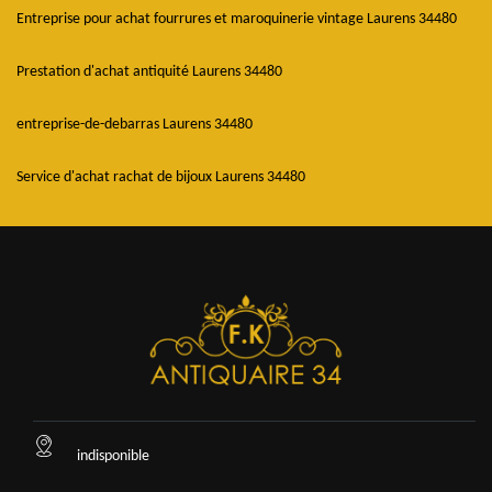
Entreprise pour achat fourrures et maroquinerie vintage Laurens 34480
Prestation d'achat antiquité Laurens 34480
entreprise-de-debarras Laurens 34480
Service d'achat rachat de bijoux Laurens 34480
indisponible