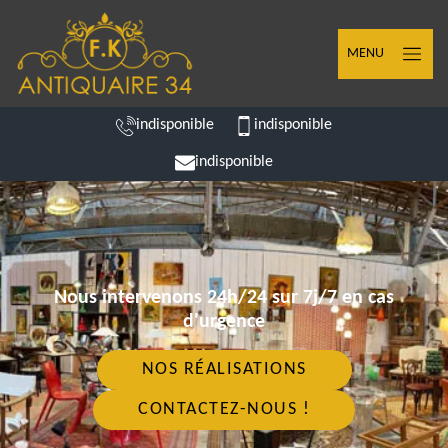
MENU
indisponible
indisponible
indisponible
Nous intervenons 24h/24 sur 7j/7 en cas
d'urgence
NOS RÉALISATIONS
CONTACTEZ-NOUS !