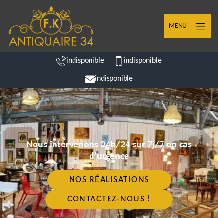
MENU
indisponible
indisponible
indisponible
Nous intervenons 24h/24 sur 7j/7 en cas
d'urgence
NOS RÉALISATIONS
CONTACTEZ-NOUS !