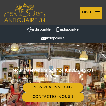
MENU
indisponible
indisponible
indisponible
Nous intervenons 24h/24 sur 7j/7 en cas
d'urgence
NOS RÉALISATIONS
CONTACTEZ-NOUS !