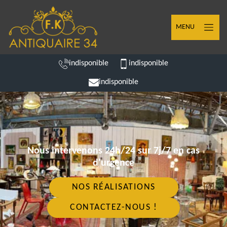
MENU
indisponible
indisponible
indisponible
Nous intervenons 24h/24 sur 7j/7 en cas
d'urgence
NOS RÉALISATIONS
CONTACTEZ-NOUS !