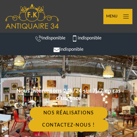
MENU
indisponible
indisponible
indisponible
Nous intervenons 24h/24 sur 7j/7 en cas
d'urgence
NOS RÉALISATIONS
CONTACTEZ-NOUS !