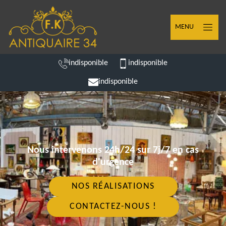
MENU
indisponible
indisponible
indisponible
Nous intervenons 24h/24 sur 7j/7 en cas
d'urgence
NOS RÉALISATIONS
CONTACTEZ-NOUS !