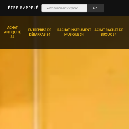
ÊTRE RAPPELÉ
ACHAT
ENTREPRISE DE
RACHAT INSTRUMENT
ACHAT RACHAT DE
ANTIQUITÉ
DÉBARRAS 34
MUSIQUE 34
BIJOUX 34
34