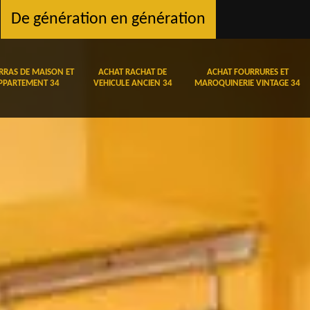
De génération en génération
RRAS DE MAISON ET
ACHAT RACHAT DE
ACHAT FOURRURES ET
PPARTEMENT 34
VEHICULE ANCIEN 34
MAROQUINERIE VINTAGE 34