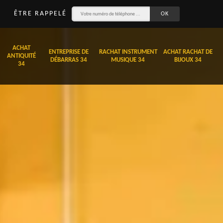
ÊTRE RAPPELÉ
ACHAT
ENTREPRISE DE
RACHAT INSTRUMENT
ACHAT RACHAT DE
ANTIQUITÉ
DÉBARRAS 34
MUSIQUE 34
BIJOUX 34
34