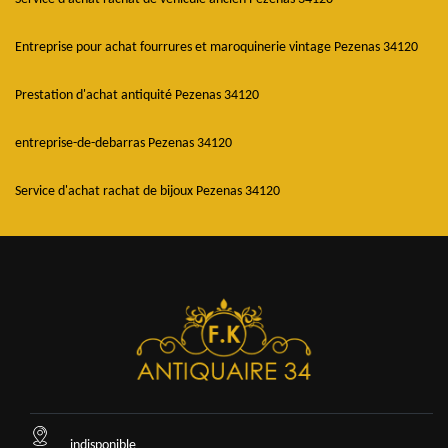
Entreprise pour achat fourrures et maroquinerie vintage Pezenas 34120
Prestation d'achat antiquité Pezenas 34120
entreprise-de-debarras Pezenas 34120
Service d'achat rachat de bijoux Pezenas 34120
indisponible