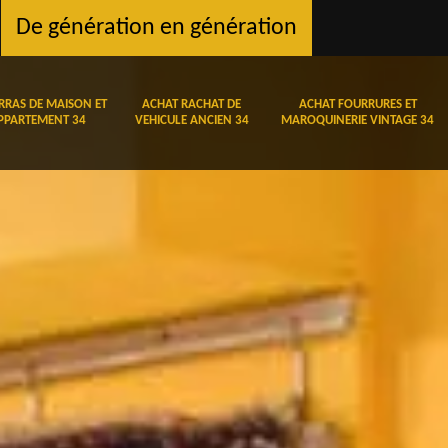
De génération en génération
RRAS DE MAISON ET
ACHAT RACHAT DE
ACHAT FOURRURES ET
PPARTEMENT 34
VEHICULE ANCIEN 34
MAROQUINERIE VINTAGE 34