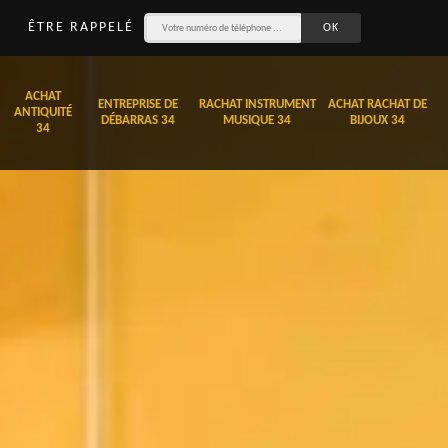
ÊTRE RAPPELÉ
ACHAT
ENTREPRISE DE
RACHAT INSTRUMENT
ACHAT RACHAT DE
ANTIQUITÉ
DÉBARRAS 34
MUSIQUE 34
BIJOUX 34
34