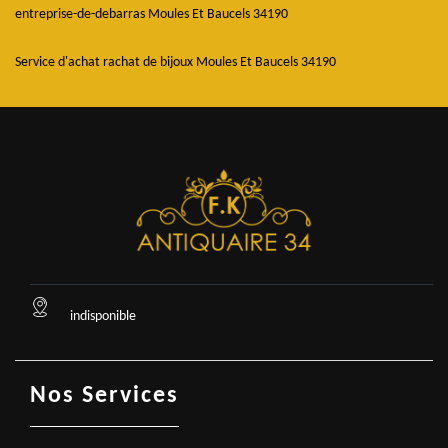
entreprise-de-debarras Moules Et Baucels 34190
Service d'achat rachat de bijoux Moules Et Baucels 34190
indisponible
Nos Services