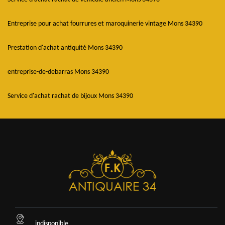
Entreprise pour achat fourrures et maroquinerie vintage Mons 34390
Prestation d'achat antiquité Mons 34390
entreprise-de-debarras Mons 34390
Service d'achat rachat de bijoux Mons 34390
indisponible