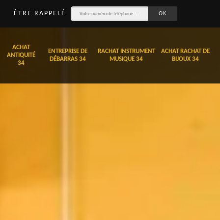
ÊTRE RAPPELÉ
ACHAT
ENTREPRISE DE
RACHAT INSTRUMENT
ACHAT RACHAT DE
ANTIQUITÉ
DÉBARRAS 34
MUSIQUE 34
BIJOUX 34
34