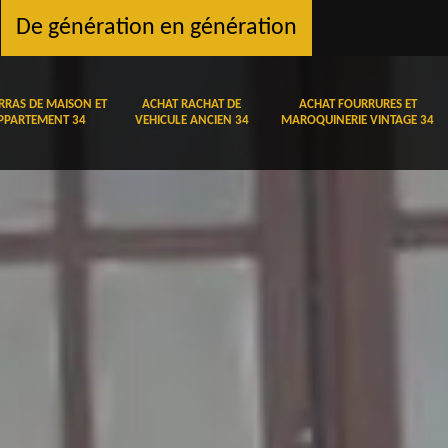
De génération en génération
RRAS DE MAISON ET
ACHAT RACHAT DE
ACHAT FOURRURES ET
PPARTEMENT 34
VEHICULE ANCIEN 34
MAROQUINERIE VINTAGE 34