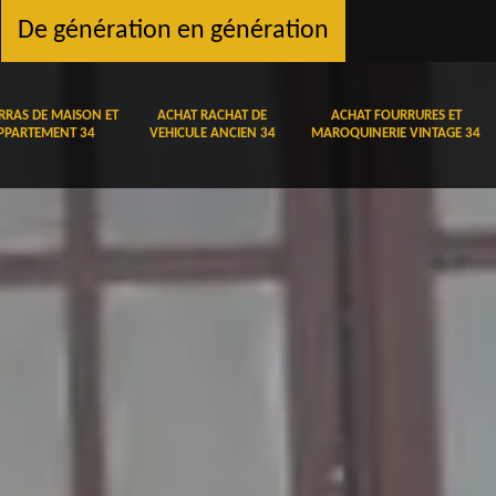
De génération en génération
RRAS DE MAISON ET
ACHAT RACHAT DE
ACHAT FOURRURES ET
PPARTEMENT 34
VEHICULE ANCIEN 34
MAROQUINERIE VINTAGE 34